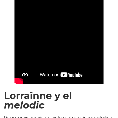
Lorraînne y el
melodic
De ese enamoramiento mutuo entre artista y melódico