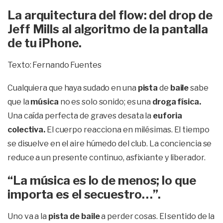
La arquitectura del flow: del drop de
Jeff Mills al algoritmo de la pantalla
de tu iPhone.
Texto: Fernando Fuentes
Cualquiera que haya sudado en una
pista
de
baile
sabe
que la
música
no es solo sonido; es una
droga física.
Una caída perfecta de graves desata la
euforia
colectiva.
El cuerpo reacciona en milésimas. El tiempo
se disuelve en el aire húmedo del club. La conciencia se
reduce a un presente continuo, asfixiante y liberador.
“La música es lo de menos; lo que
importa es el secuestro…”.
Uno va a la
pista de baile
a perder cosas. El sentido de la