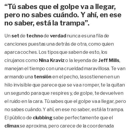
“Tú sabes que el golpe va a llegar,
pero no sabes cuándo. Y ahí, en ese
no saber, está la trampa”.
Un
set
de
techno
de
verdad
nunca es una fila de
canciones puestas una detrás de otra, como quien
aparca coches. Los tipos que saben de esto, los
cirujanos como
Nina Kraviz
o la leyenda de
Jeff Mills
,
manejan el tiempo con una crueldad maravillosa. Te van
armando una
tensión
en el pecho, la sostienen en un
hilo invisible que parece que se va a romper, te la quitan
un segundo para que respires y, de golpe, te devuelven
el ruido en la cara. Tú sabes que el golpe va a llegar, pero
no sabes cuándo. Y ahí, en ese no saber, está la trampa.
El público de
clubbing
sabe perfectamente que el
clímax
se aproxima, pero carece de la coordenada