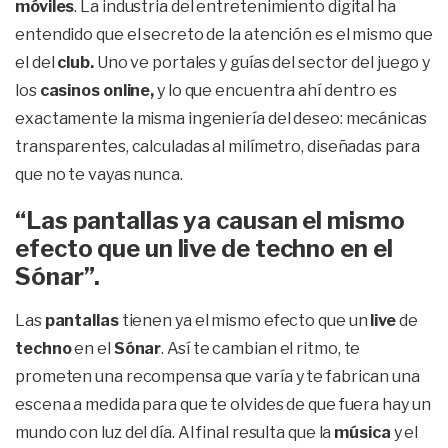
móviles
. La industria del entretenimiento digital ha
entendido que el secreto de la atención es el mismo que
el del
club.
Uno ve portales y guías del sector del juego y
los
casinos online,
y lo que encuentra ahí dentro es
exactamente la misma ingeniería del deseo: mecánicas
transparentes, calculadas al milímetro, diseñadas para
que no te vayas nunca.
“Las pantallas ya causan el mismo
efecto que un live de techno en el
Sónar”.
Las
pantallas
tienen ya el mismo efecto que un
live
de
techno
en el
Sónar
. Así te cambian el ritmo, te
prometen una recompensa que varía y te fabrican una
escena a medida para que te olvides de que fuera hay un
mundo con luz del día. Al final resulta que la
música
y el