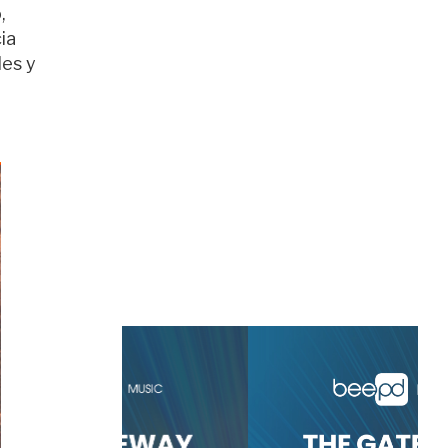
,
ia
des y