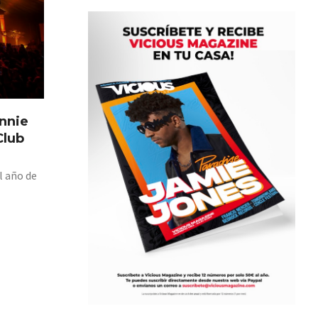
nnie
Club
l año de