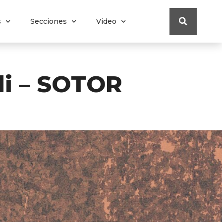
s
Secciones
Video
di – SOTOR