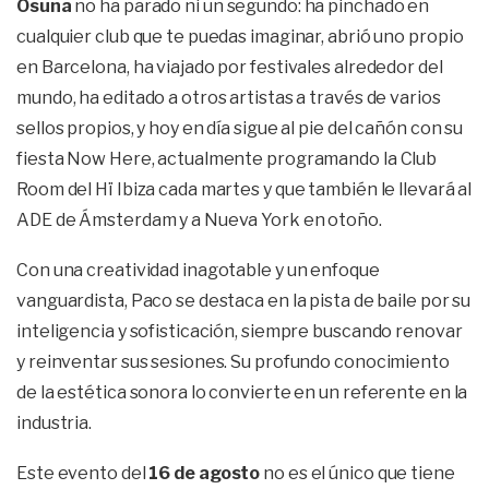
Osuna
no ha parado ni un segundo: ha pinchado en
cualquier club que te puedas imaginar, abrió uno propio
en Barcelona, ha viajado por festivales alrededor del
mundo, ha editado a otros artistas a través de varios
sellos propios, y hoy en día sigue al pie del cañón con su
fiesta Now Here, actualmente programando la Club
Room del Hï Ibiza cada martes y que también le llevará al
ADE de Ámsterdam y a Nueva York en otoño.
Con una creatividad inagotable y un enfoque
vanguardista, Paco se destaca en la pista de baile por su
inteligencia y sofisticación, siempre buscando renovar
y reinventar sus sesiones. Su profundo conocimiento
de la estética sonora lo convierte en un referente en la
industria.
Este evento del
16 de agosto
no es el único que tiene