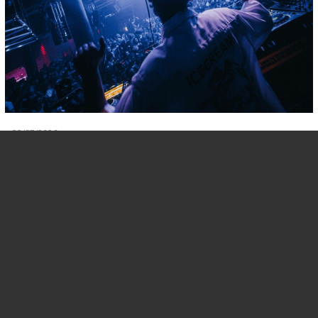
23/07/2026
Ricardo Villalobos B2B Sonja
Moonear en Pyramid
Héctor Oaks y Fatima Hajji completan una nueva
jornada underground de Pyramid La esencia más pura
de la música electrónica regresa este domingo 26 de
julio a Amnesia Ibiza con…