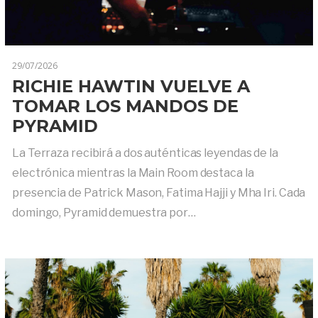
29/07/2026
RICHIE HAWTIN VUELVE A
TOMAR LOS MANDOS DE
PYRAMID
La Terraza recibirá a dos auténticas leyendas de la
electrónica mientras la Main Room destaca la
presencia de Patrick Mason, Fatima Hajji y Mha Iri. Cada
domingo, Pyramid demuestra por…