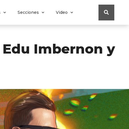
s
Secciones
Video
a Edu Imbernon y