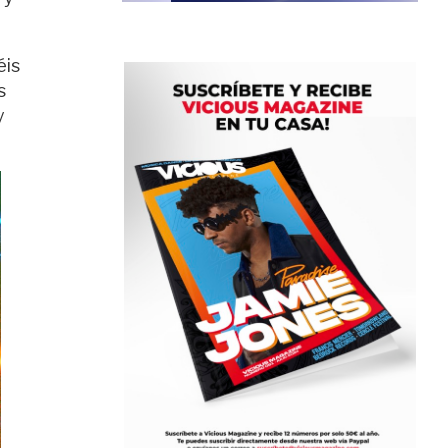
éis
s
y