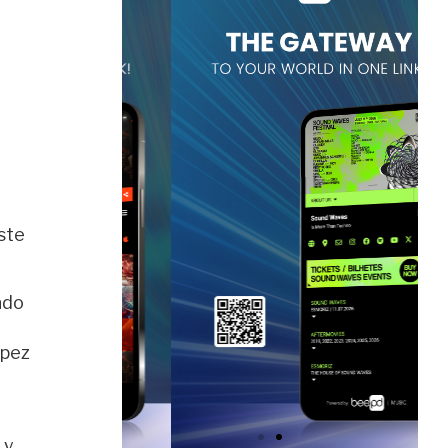
ste
ado
 pez
 y