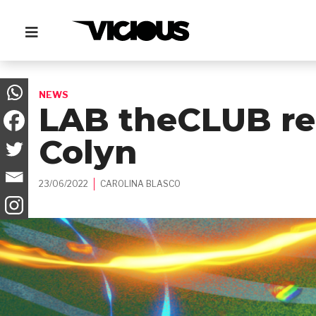
NEWS
LAB theCLUB re
Colyn
23/06/2022
CAROLINA BLASCO