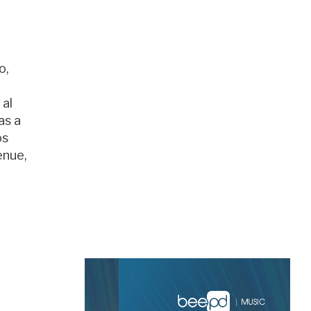
o,
 al
as a
os
enue,