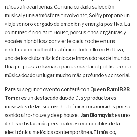
raíces afrocaribeñas. Con una cuidada selección
musical y una atmósfera envolvente, Solèy propone un
viaje sonoro cargado de emoción y energía positiva. La
combinación de Afro House, percusiones orgánicas y
vocales hipnóticas convierte cada noche en una
celebración multicultural única. Todo ello en Hï Ibiza,
uno de los clubs más icónicos e innovadores del mundo.
Una propuesta diseñada para conectar al público con la
música desde un lugar mucho más profundo y sensorial.
Para su segundo evento contará con
Queen Rami B2B
Tomer
es un destacado dúo de DJs y productores
musicales de la escena electrónica, reconocidos por su
sonido afro-house y deep house.
Jan Blomqvist
es uno
de los artistas más personales y reconocibles de la
electrónica melódica contemporánea. El músico,