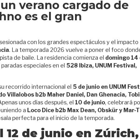
n un verano cargado de
hno es el gran
bsesionada con los grandes espectáculos y el impacto
ncia
. La temporada 2026 vuelve a poner el foco dond
pista de baile. La residencia comienza el
domingo 14 
n paradas especiales en el
528 Ibiza, UNUM Festival,
u recorrido internacional el
5 de junio en UNUM Fest
do Villalobos b2b Maher Daniel, Dan Ghenacia, Tobi
 Apenas unos días después, el
10 de junio
, celebrará po
reuniendo a
Loco Dice b2b Max Dean, Obskür y Mar-T
sala perfecta para el inicio de la temporada.
el
12 de junio en Zúrich
,