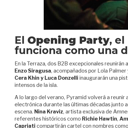
El
Opening Party
, e
funciona como una d
En la Terraza, dos B2B excepcionales reunirán 
Enzo Siragusa
, acompañados por Lola Palmer 
Cera Khin y Luca Donzelli
inaugurarán una pis
intensos de la isla.
A lo largo del verano, Pyramid volverá a reunir 
electrónica durante las últimas décadas junto 
escena.
Nina Kraviz
, artista exclusiva de Amn
referentes históricos como
Richie Hawtin
,
Ame
Capriati
compartirán cartel con nombres com