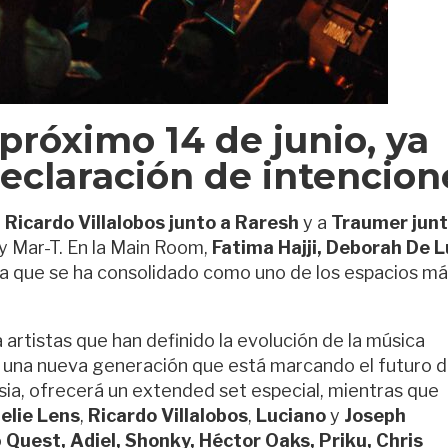
l próximo 14 de junio, ya
eclaración de intencion
a
Ricardo Villalobos junto a Raresh
y a
Traumer junt
y Mar-T. En la Main Room,
Fatima Hajji, Deborah De L
ta que se ha consolidado como uno de los espacios m
a artistas que han definido la evolución de la música
a una nueva generación que está marcando el futuro d
esia, ofrecerá un extended set especial, mientras que
lie Lens
,
Ricardo Villalobos
,
Luciano
y
Joseph
o
Quest, Adiel, Shonky, Héctor Oaks, Priku, Chris