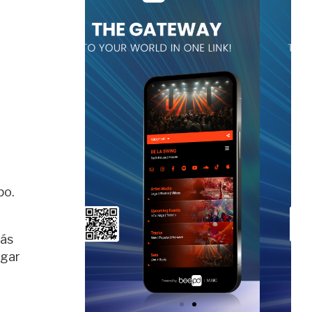
a
po.
más
ogar