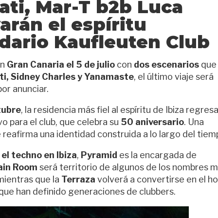
ati
,
Mar-T b2b Luca
arán el espíritu
ndario
Kaufleuten Club
en
Gran Canaria el 5 de julio
con
dos escenarios
que
ti, Sidney Charles y Yanamaste
, el último viaje será
por anunciar.
tubre
, la residencia más fiel al espíritu de Ibiza regres
o para el club, que celebra su
50 aniversario
. Una
reafirma una identidad construida a lo largo del tiem
el techno en Ibiza
,
Pyramid
es la encargada de
ain Room
será territorio de algunos de los nombres 
mientras que la
Terraza
volverá a convertirse en el h
que han definido generaciones de clubbers.