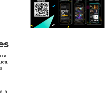
es
o a
uca,
ás
e la