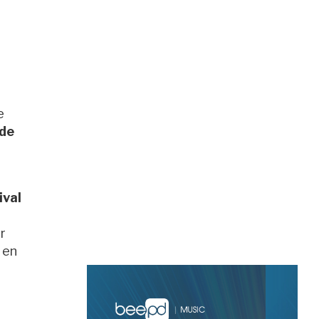
e
de
ival
r
en