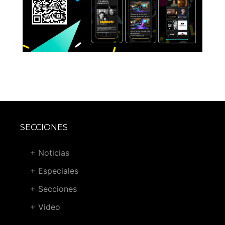
SECCIONES
+ Noticias
+ Especiales
+ Secciones
+ Video