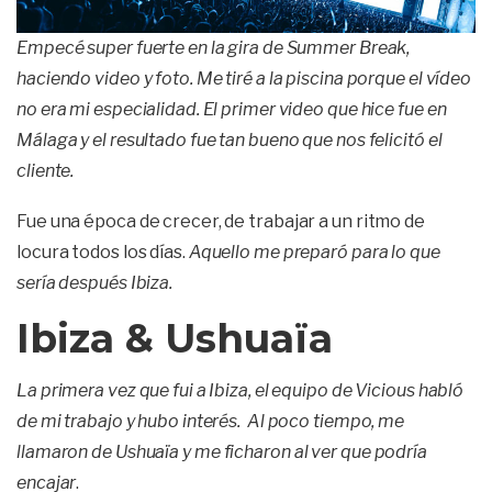
Empecé super fuerte en la gira de Summer Break,
haciendo video y foto. Me tiré a la piscina porque el vídeo
no era mi especialidad. El primer video que hice fue en
Málaga y el resultado fue tan bueno que nos felicitó el
cliente.
Fue una época de crecer, de trabajar a un ritmo de
locura todos los días.
Aquello me preparó para lo que
sería después Ibiza.
Ibiza & Ushuaïa
La primera vez que fui a Ibiza, el equipo de Vicious habló
de mi trabajo y hubo interés. Al poco tiempo, me
llamaron de Ushuaïa
y me ficharon al ver que podría
encajar
.