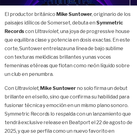
El productor británico
Mike Suntower
, originario de los
paisajes idílicos de Somerset, debuta en
Symmetric
Records
con
Ultraviolet
, una joya de progressive house
que equilibra clase y potencia en dosis exactas. En este
corte, Suntower entrelaza una línea de bajo sublime
con texturas melódicas brillantes y unas voces
femeninas etéreas que flotan como neón líquido sobre
un club en penumbra.
Con
Ultraviolet,
Mike Suntower
no solo firma un debut
brillante en el sello, sino que confirma su habilidad para
fusionar técnica y emoción en un mismo plano sonoro.
Symmetric Records lo respalda con un lanzamiento que
tendrá exclusive release en Beatport el 22 de agosto de
2025, y que se perfila como un nuevo favorito en