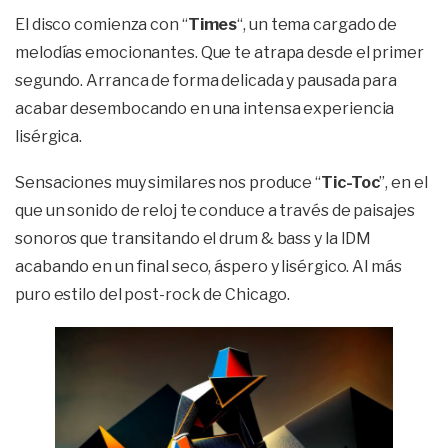
El disco comienza con “
Times
“, un tema cargado de
melodías emocionantes. Que te atrapa desde el primer
segundo. Arranca de forma delicada y pausada para
acabar desembocando en una intensa experiencia
lisérgica.
Sensaciones muy similares nos produce “
Tic-Toc
”, en el
que un sonido de reloj te conduce a través de paisajes
sonoros que transitando el drum & bass y la IDM
acabando en un final seco, áspero y lisérgico. Al más
puro estilo del post-rock de Chicago.