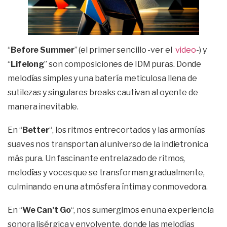
“
Before Summer
” (el primer sencillo -ver el
video
-) y
“
Lifelong
” son composiciones de IDM puras. Donde
melodías simples y una batería meticulosa llena de
sutilezas y singulares breaks cautivan al oyente de
manera inevitable.
En “
Better
“, los ritmos entrecortados y las armonías
suaves nos transportan al universo de la indietronica
más pura. Un fascinante entrelazado de ritmos,
melodías y voces que se transforman gradualmente,
culminando en una atmósfera íntima y conmovedora.
En “
We Can’t Go
“, nos sumergimos en una experiencia
sonora lisérgica y envolvente, donde las melodías