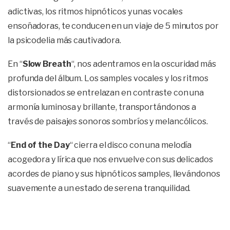
adictivas, los ritmos hipnóticos y unas vocales
ensoñadoras, te conducen en un viaje de 5 minutos por
la psicodelia más cautivadora.
En “
Slow Breath
“, nos adentramos en la oscuridad más
profunda del álbum. Los samples vocales y los ritmos
distorsionados se entrelazan en contraste con una
armonía luminosa y brillante, transportándonos a
través de paisajes sonoros sombríos y melancólicos.
“
End of the Day
“ cierra el disco con una melodía
acogedora y lírica que nos envuelve con sus delicados
acordes de piano y sus hipnóticos samples, llevándonos
suavemente a un estado de serena tranquilidad.