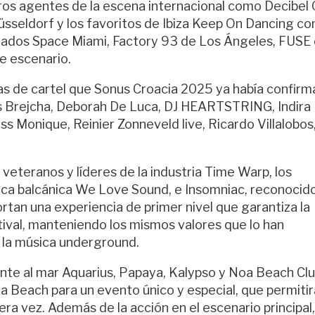
tros agentes de la escena internacional como Decibel
 Düsseldorf y los favoritos de Ibiza Keep On Dancing c
ciados Space Miami, Factory 93 de Los Ángeles, FUSE
e escenario.
zas de cartel que Sonus Croacia 2025 ya había confirm
 Brejcha, Deborah De Luca, DJ HEARTSTRING, Indira
ss Monique, Reinier Zonneveld live, Ricardo Villalobos
s veteranos y líderes de la industria Time Warp, los
ica balcánica We Love Sound, e Insomniac, reconocid
rtan una experiencia de primer nivel que garantiza la
tival, manteniendo los mismos valores que lo han
 la música underground.
ente al mar Aquarius, Papaya, Kalypso y Noa Beach Clu
a Beach para un evento único y especial, que permitir
era vez. Además de la acción en el escenario principal,