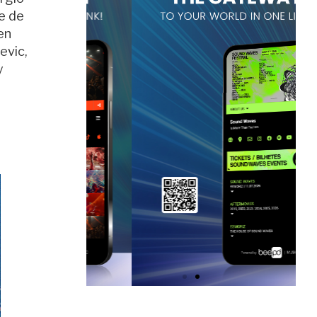
e de
en
evic,
y