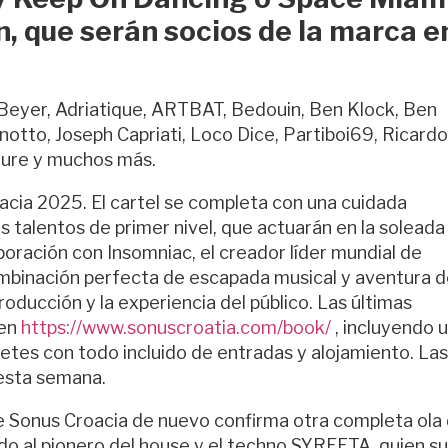
, que serán socios de la marca e
eyer, Adriatique, ARTBAT, Bedouin, Ben Klock, Ben
tto, Joseph Capriati, Loco Dice, Partiboi69, Ricardo
lture y muchos más.
acia 2025. El cartel se completa con una cuidada
 talentos de primer nivel, que actuarán en la soleada 
oración con Insomniac, el creador líder mundial de
ombinación perfecta de escapada musical y aventura 
roducción y la experiencia del público. Las últimas
 en
https://www.sonuscroatia.com/book/
, incluyendo 
tes con todo incluido de entradas y alojamiento. Las
 esta semana.
 de Sonus Croacia de nuevo confirma otra completa ola
endo al pionero del house y el techno SYREETA, quien s