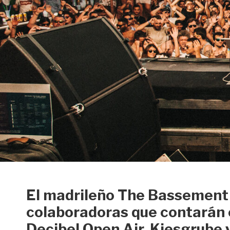
El madrileño The Bassement 
colaboradoras que contarán c
Decibel Open Air, Kiesgrube