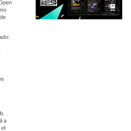
 Open
omo
 de
ado:
,
os
b.
á a
 el