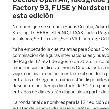
Factory 93, FUSE y Nordstern
esta edición
Nombres que se suman a Sonus Croatia, Adam B
Sterling, DJ HEARTSTRING, FJAAK, Indira Pagano
Villalobos, Seth Troxler, Sven Väth, Vintage Cu
Ya ha empezado la cuenta atrás para Sonus Cro
combinación de figuras internacionales y nuevos
de Pag del 17 al 21 de agosto de 2025. En colab
experiencias en directo, Sonus Croacia es la c
viaje, con una atención constante al sonido, la p
entradas del segundo tramo están disponibles
descuento por tiempo limitado de 50 € en paque
entradas de día estarán disponibles a partir de
La ronda final de nombres para la 12.ª edición
artistas de vanguardia a la isla de Pag, incluy