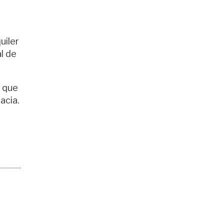
a
uiler
al de
l que
acia.