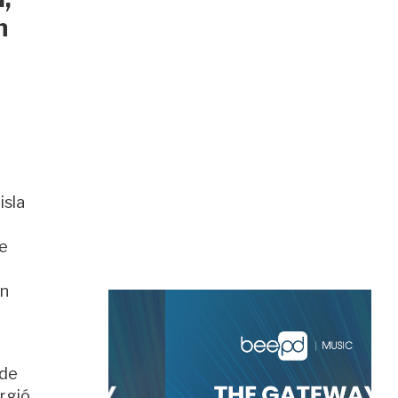
n
isla
de
un
 de
urgió