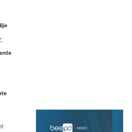
ije
.
mente
nte
el