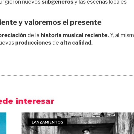
surgieron nuevos
subgéneros
y las escenas locales
ciente y valoremos el presente
preciación
de la
historia musical reciente.
Y, al mis
nuevas
producciones
de
alta calidad.
ede interesar
LANZAMIENTOS