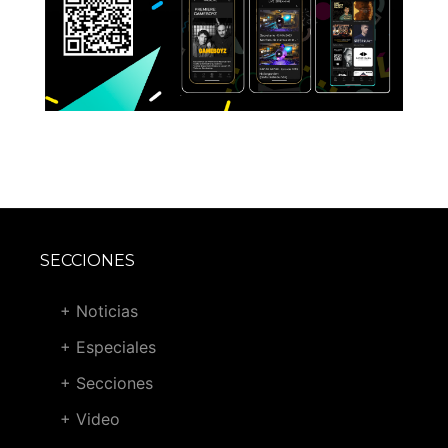
SECCIONES
+ Noticias
+ Especiales
+ Secciones
+ Video