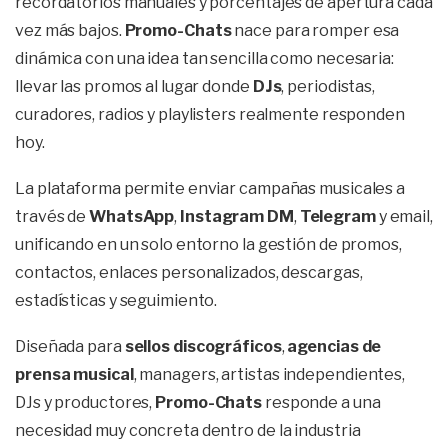
recordatorios manuales y porcentajes de apertura cada
vez más bajos.
Promo-Chats
nace para romper esa
dinámica con una idea tan sencilla como necesaria:
llevar las promos al lugar donde
DJs
, periodistas,
curadores, radios y playlisters realmente responden
hoy.
La plataforma permite enviar campañas musicales a
través de
WhatsApp
,
Instagram DM
,
Telegram
y email,
unificando en un solo entorno la gestión de promos,
contactos, enlaces personalizados, descargas,
estadísticas y seguimiento.
Diseñada para
sellos discográficos
,
agencias de
prensa musical
, managers, artistas independientes,
DJs y productores,
Promo-Chats
responde a una
necesidad muy concreta dentro de la industria