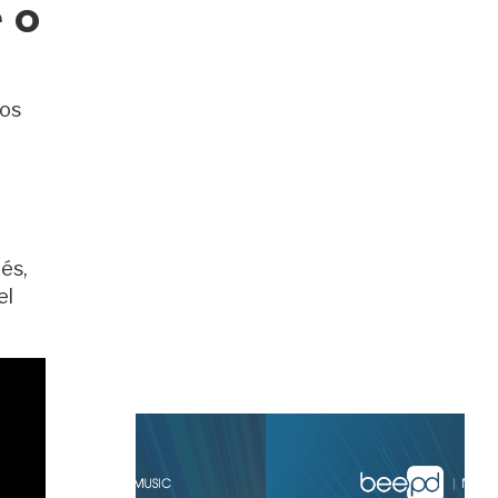
 o
vos
és,
el