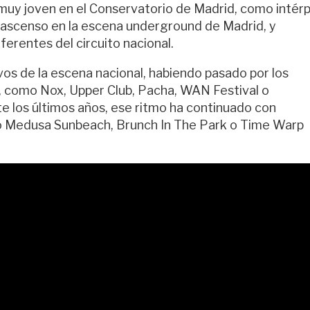
muy joven en el Conservatorio de Madrid, como intér
n ascenso en la escena underground de Madrid, y
erentes del circuito nacional.
ivos de la escena nacional, habiendo pasado por los
ca, como Nox, Upper Club, Pacha, WAN Festival o
e los últimos años, ese ritmo ha continuado con
mo Medusa Sunbeach, Brunch In The Park o Time Warp