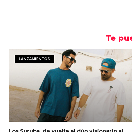
Te pu
LANZAMIENTOS
Los Suruba, de vuelta el dúo visionario al