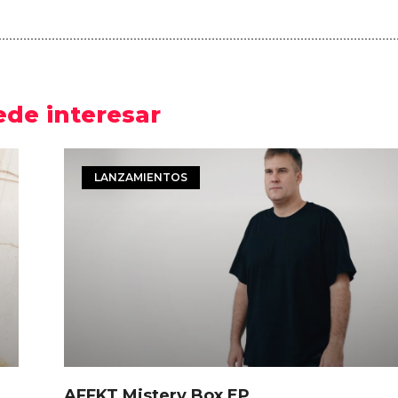
ede interesar
LANZAMIENTOS
AFFKT Mistery Box EP