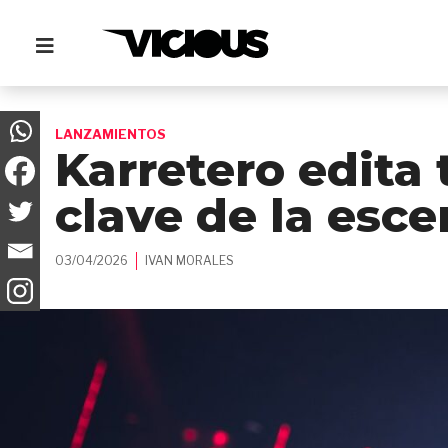
LANZAMIENTOS
Karretero edita
clave de la esce
03/04/2026
IVAN MORALES