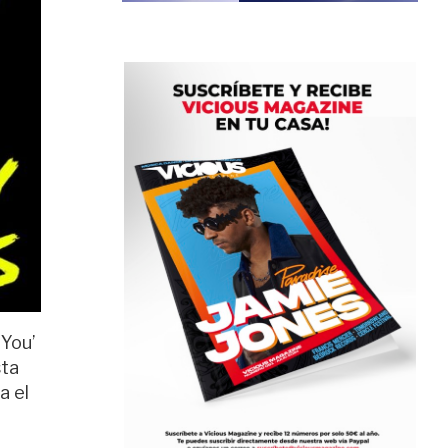
 You’
sta
a el