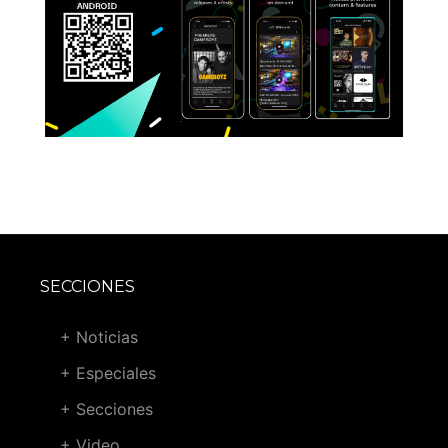
SECCIONES
+ Noticias
+ Especiales
+ Secciones
+ Video