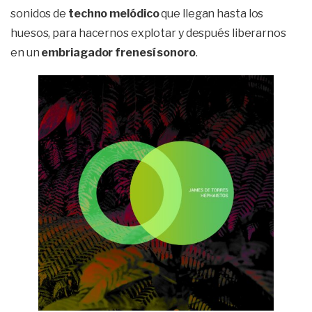
sonidos de
techno melódico
que llegan hasta los
huesos, para hacernos explotar y después liberarnos
en un
embriagador frenesí sonoro
.