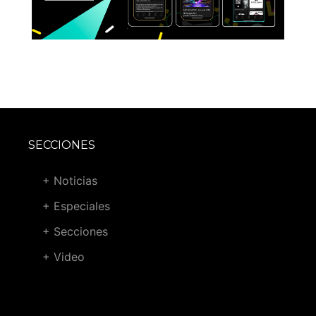
SECCIONES
+ Noticias
+ Especiales
+ Secciones
+ Video