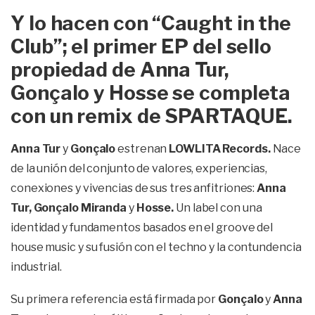
Y lo hacen con “Caught in the
Club”; el primer EP del sello
propiedad de Anna Tur,
Gonçalo y Hosse se completa
con un remix de SPARTAQUE.
Anna Tur
y
Gonçalo
estrenan
LOWLITA Records.
Nace
de la unión del conjunto de valores, experiencias,
conexiones y vivencias de sus tres anfitriones:
Anna
Tur, Gonçalo Miranda
y
Hosse.
Un label con una
identidad y fundamentos basados en el groove del
house music y su fusión con el techno y la contundencia
industrial.
Su primera referencia está firmada por
Gonçalo
y
Anna