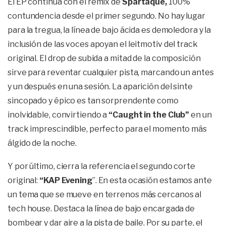
El EP continúa con el remix de
Spartaque,
100%
contundencia desde el primer segundo. No hay lugar
para la tregua, la línea de bajo ácida es demoledora y la
inclusión de las voces apoyan el leitmotiv del track
original. El drop de subida a mitad de la composición
sirve para reventar cualquier pista, marcando un antes
y un después en una sesión. La aparición del sinte
sincopado y épico es tan sorprendente como
inolvidable, convirtiendo a
“Caught in the Club”
en un
track imprescindible, perfecto para el momento más
álgido de la noche.
Y por último, cierra la referencia el segundo corte
original:
“KAP Evening
”. En esta ocasión estamos ante
un tema que se mueve en terrenos más cercanos al
tech house. Destaca la línea de bajo encargada de
bombear y dar aire a la pista de baile. Por su parte, el