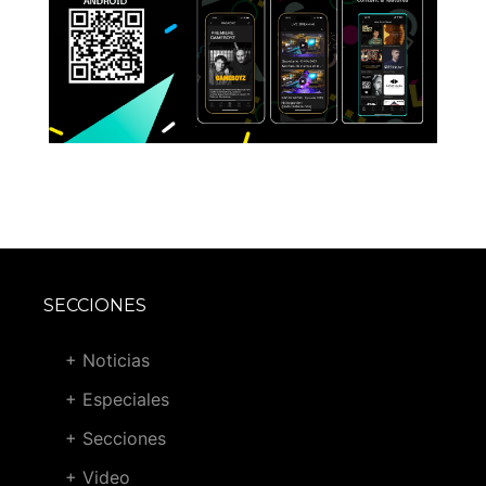
SECCIONES
+ Noticias
+ Especiales
+ Secciones
+ Video