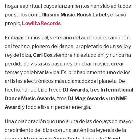
hogar espiritual, cuyos lanzamientos han sido editados
por sellos como
Illusion Music
,
Roush Label
y el suyo
propio,
Lowlita Records
.
Embajador musical, veterano del acid house, campeón
del techno, pionero del dance, propietario de un sello y
rey de Ibiza,
Carl Cox
siempre ha estado ahí, y nunca ha
perdido de vista sus pasiones: pinchar música, crear
temas y celebrar la vida. Es, probablemente, uno de los
artistas electrónicos más aclamados del planeta. De
hecho, ha recibido trece
DJ Awards
, tres
International
Dance Music Awards
, tres
DJ Mag Awards
y un
NME
Award
, y todo ello sin perder energía.
Una colaboración que une a una de las deejays de mayor
crecimiento de Ibiza con una auténtica leyenda de la
escena. El remix que
Anna Tur
ha hecho de
“Sand,