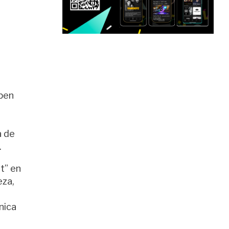
open
a de
.
t” en
eza,
nica