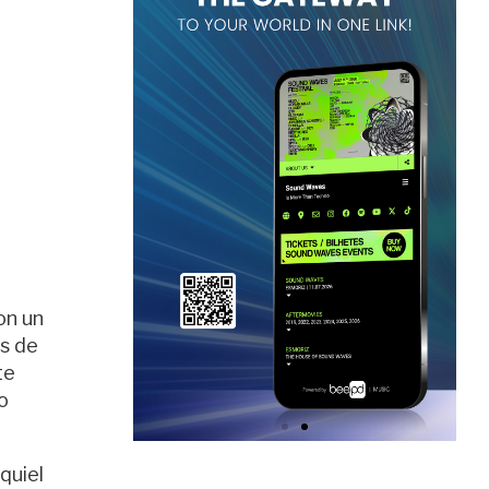
on un
as de
te
o
quiel