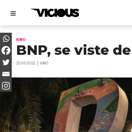
KM0
BNP, se viste de
21/06/2021
KM0