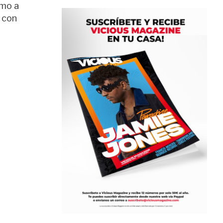
omo a
o con