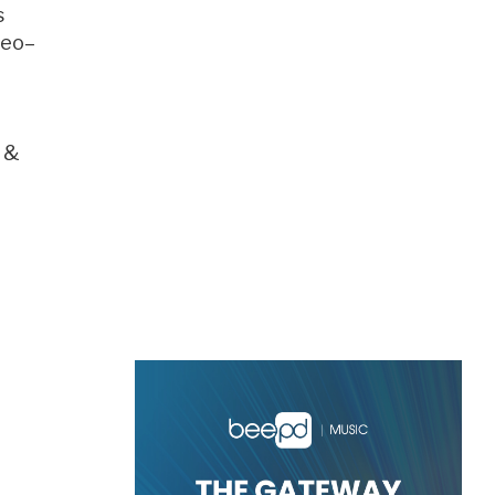
s
deo–
a &