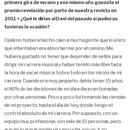
primera gira de verano y ese mismo año ganaste el
premio revelación por parte de nuestra revista en
2011 + ¿Qué le dirías al Dani del pasado si pudieras
tuvieras la ocasión?
Ojalá no hubiera hecho caso a mucha gente que lo único
que intentaban era absorberme por el camino. Me
hubiera gustado no tener que depender de sellos para
dirigir mi carrera musical y haber tenido más libertad a
la hora de sacar música. Sobre todo en los inicios de mi
carrera. Cuando era muy pequeño, debía tener 15 años,
el 80% de las decisiones de mi dia a dia eran tomadas
por otras personas. Poco a poco fui tomando las riendas
de mi proyecto, hasta el día de hoy, donde tengo el
control absoluto de mi carrera. Por supuesto, con un
equipo muy profesional, con más de 15 personas, pero
aun así lo que la gente ve y escucha, soy yo. Y no