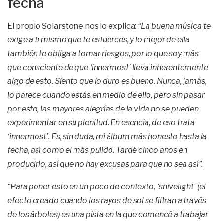
fecha
El propio Solarstone nos lo explica:
“La buena música te
exige a ti mismo que te esfuerces, y lo mejor de ella
también te obliga a tomar riesgos, por lo que soy más
que consciente de que ‘innermost’ lleva inherentemente
algo de esto
.
Siento que lo duro es bueno. Nunca, jamás,
lo parece cuando estás en medio de ello, pero sin pasar
por esto, las mayores alegrías de la vida no se pueden
experimentar en su plenitud. En esencia, de eso trata
‘innermost’. Es, sin duda, mi álbum más honesto hasta la
fecha, así como el más pulido. Tardé cinco años en
producirlo, así que no hay excusas para que no sea así”.
“Para poner esto en un poco de contexto, ‘shivelight’ (el
efecto creado cuando los rayos de sol se filtran a través
de los árboles) es una pista en la que comencé a trabajar