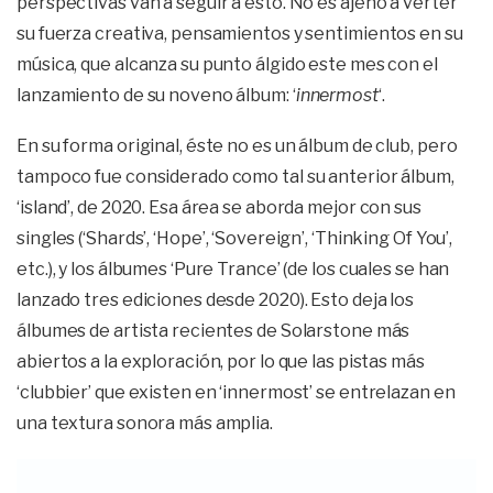
perspectivas van a seguir a esto. No es ajeno a verter
su fuerza creativa, pensamientos y sentimientos en su
música, que alcanza su punto álgido este mes con el
lanzamiento de su noveno álbum: ‘
innermost
‘.
En su forma original, éste no es un álbum de club, pero
tampoco fue considerado como tal su anterior álbum,
‘island’, de 2020. Esa área se aborda mejor con sus
singles (‘Shards’, ‘Hope’, ‘Sovereign’, ‘Thinking Of You’,
etc.), y los álbumes ‘Pure Trance’ (de los cuales se han
lanzado tres ediciones desde 2020). Esto deja los
álbumes de artista recientes de Solarstone más
abiertos a la exploración, por lo que las pistas más
‘clubbier’ que existen en ‘innermost’ se entrelazan en
una textura sonora más amplia.