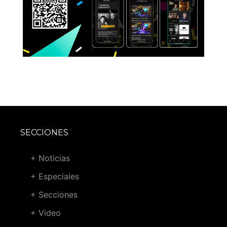
SECCIONES
+ Noticias
+ Especiales
+ Secciones
+ Video