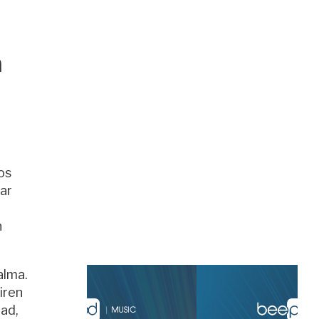
a
os
ar
a
n
alma.
iren
dad,