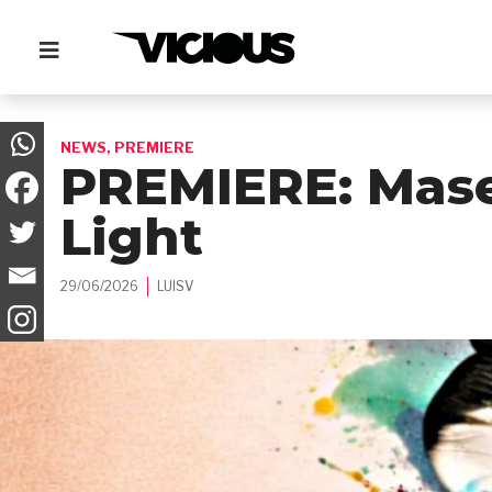
NEWS
,
PREMIERE
PREMIERE: Masel
Light
29/06/2026
LUISV