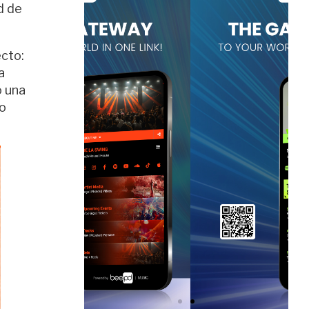
d de
ecto:
a
o una
mo