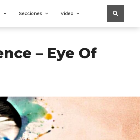
s
Secciones
Video
ence – Eye Of