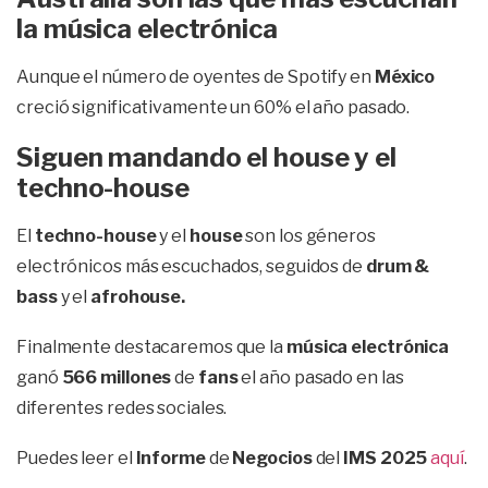
la música electrónica
Aunque el número de oyentes de Spotify en
México
creció significativamente un 60% el año pasado.
Siguen mandando el house y el
techno-house
El
techno-house
y el
house
son los géneros
electrónicos más escuchados, seguidos de
drum &
bass
y el
afrohouse.
Finalmente destacaremos que la
música electrónica
ganó
566 millones
de
fans
el año pasado en las
diferentes redes sociales.
Puedes leer el
Informe
de
Negocios
del
IMS 2025
aquí
.