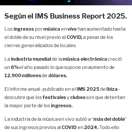
Según el IMS Business Report 2025.
Los
ingresos
por
música
en
vivo
han aumentado hasta
el doble de su nivel previo al
COVID,
a pesar de los
cierres generalizados de locales.
La
industria mundial
de la
música electrónica
creció
un
6%
el año pasado lo que supone un aumento de
12.900 millones
de
dólares.
El informe anual -publicado en el
IMS 2025
de
Ibiza
–
descubre que los
festivales
y
clubes
son que detentan
la mayor parte de los
ingresos.
La industria de la música en vivo subió a “
más del doble
”
de sus ingresos previos al
COVID
en
2024.
Todo ello