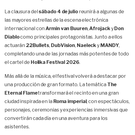
La clausura del
sábado 4 de julio
reunirá a algunas de
las mayores estrellas de la escena electrónica
internacional con
Armin van Buuren
,
Afrojack
y
Don
Diablo
como principales protagonistas. Junto a ellos
actuarán
22Bullets
,
DubVision
,
Naeleck
y
MANDY
,
completando una de las jornadas más potentes de todo
el cartel de
Holika Festival 2026
.
Más allá de la música, el festival volverá a destacar por
una producción de gran formato. La temática
The
Eternal Flame
transformará el recinto en una gran
ciudad inspirada en la
Roma imperial
, con espectáculos,
personajes, ceremonias y experiencias inmersivas que
convertirán cada día en una aventura para los
asistentes.