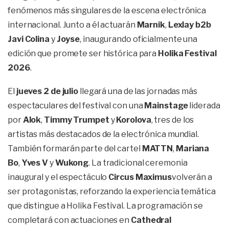
fenómenos más singulares de la escena electrónica
internacional. Junto a él actuarán
Marnik
,
Lexlay b2b
Javi Colina
y
Joyse
, inaugurando oficialmente una
edición que promete ser histórica para
Holika Festival
2026
.
El
jueves 2 de julio
llegará una de las jornadas más
espectaculares del festival con una
Mainstage
liderada
por
Alok
,
Timmy Trumpet
y
Korolova
, tres de los
artistas más destacados de la electrónica mundial.
También formarán parte del cartel
MATTN
,
Mariana
Bo
,
Yves V
y
Wukong
. La tradicional ceremonia
inaugural y el espectáculo
Circus Maximus
volverán a
ser protagonistas, reforzando la experiencia temática
que distingue a Holika Festival. La programación se
completará con actuaciones en
Cathedral