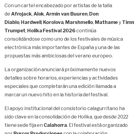
Con un cartel encabezado por artistas de la talla
de
Afrojack
,
Alok
,
Armin van Buuren
,
Don
Diablo
,
Hardwell
,
Korolova
,
Marshmello
,
Mathame
y
Tim
Trumpet
,
Holika Festival 2026
continúa
consolidándose como uno de los festivales de música
electrónica más importantes de España y una de las
propuestas más ambiciosas del verano europeo.
La organización anunciará próximamente nuevos
detalles sobre horarios, experiencias y actividades
especiales que completarán una edición llamada a
marcar un nuevo hito en la historia del festival.
El apoyo institucional del consistorio calagurritano ha
sido clave en la consolidación de Holika, que desde 2022
tiene sede fija en
Calahorra
. El festival está organizado
por
Burcor Producciones
con la colaboración