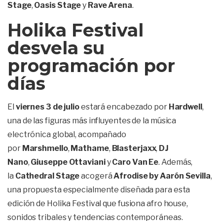
Stage
,
Oasis Stage
y
Rave Arena
.
Holika Festival
desvela su
programación por
días
El
viernes 3 de julio
estará encabezado por
Hardwell
,
una de las figuras más influyentes de la música
electrónica global, acompañado
por
Marshmello
,
Mathame
,
Blasterjaxx
,
DJ
Nano
,
Giuseppe Ottaviani
y
Caro Van Ee
. Además,
la
Cathedral Stage
acogerá
Afrodise by Aarón Sevilla
,
una propuesta especialmente diseñada para esta
edición de Holika Festival que fusiona afro house,
sonidos tribales y tendencias contemporáneas.