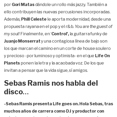
por
Gori Matas
dándole un rollo más jazzy. También a
ello contribuyen las nuevas percusiones incorporadas.
Además,
Phill Celeste
le aporta modernidad, desde una
propuesta rayana en el pop y el r&b.
You are the guest of
my soul!
Finalmente, en ‘
Control’,
la guitarra funky de
Juanjo Monserrat
y una contagiosa línea de bajo son
los que marcan el camino en un corte de house soulero
y precioso -por luminoso y optimista- en el que
Life On
Planets
ponen la letra y la acaobada voz. De los que
invitan a pensar que la vida sigue, sí amigos.
Sebas Ramis nos habla del
disco
…
-Sebas Ramis presenta Life goes on. Hola Sebas, tras
muchos años de carrera como DJ y productor con