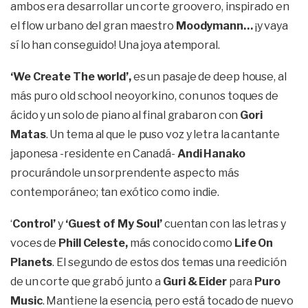
ambos era desarrollar un corte groovero, inspirado en
el flow urbano del gran maestro
Moodymann…
¡y vaya
sí lo han conseguido! Una joya atemporal.
‘We Create The world’,
es un pasaje de deep house, al
más puro old school neoyorkino, con unos toques de
ácido y un solo de piano al final grabaron con
Gori
Matas
. Un tema al que le puso voz y letra la cantante
japonesa -residente en Canadá-
Andi Hanako
procurándole un sorprendente aspecto más
contemporáneo; tan exótico como indie.
‘
Control’
y
‘Guest of My Soul’
cuentan con las letras y
voces de
Phill Celeste,
más conocido como
Life On
Planets
. El segundo de estos dos temas una reedición
de un corte que grabó junto a
Guri & Eider
para
Puro
Music
. Mantiene la esencia, pero está tocado de nuevo