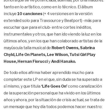
sonora que se ve potenciada, además, por una madurez
tanto en lo artístico, como en lo técnico. El álbum
incluye
10 canciones
(+ 4 versiones en la versión
extended solo para Traxsource y Beatport) -más para
escuchar que para el club- entre cortes inéditos,
instrumentales y otros, que han ido viendo la luz en los
últimos años, y en los que han colaborado artistas de la
mayúscula talla musical de
Robert Owens, Sabrina
Chyld, Life On Planets, Lee Wilson, Tutsi Girl Play
House, Hernan Fiorucci
y
Andi Hanako.
De todo ellos afirma haber aprendido mucho para
completar este LP en el que, sin duda se ha superado a
sí mismo, y que titula
‘Life Goes On’
como canalización
de la superación personal que ha vivido en los últimos
años y ahora, por la situación de crisis actual, se trata de
un mensaje que hoy día todos podemos hacer nuestro: