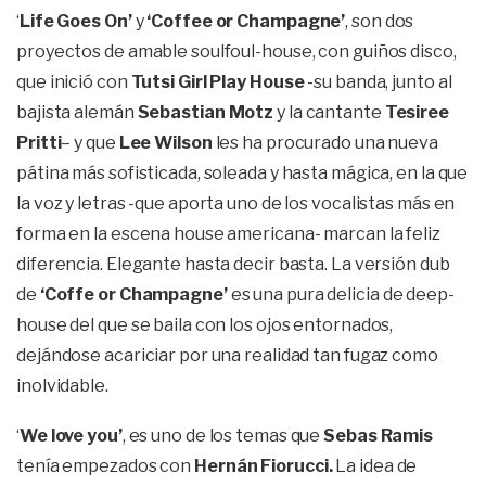
‘
Life Goes On’
y
‘Coffee or Champagne’
, son dos
proyectos de amable soulfoul-house, con guiños disco,
que inició con
Tutsi Girl Play
House
-su banda, junto al
bajista alemán
Sebastian Motz
y la cantante
Tesiree
Pritti
– y que
Lee Wilson
les ha procurado una nueva
pátina más sofisticada, soleada y hasta mágica, en la que
la voz y letras -que aporta uno de los vocalistas más en
forma en la escena house americana- marcan la feliz
diferencia. Elegante hasta decir basta. La versión dub
de
‘Coffe or Champagne’
es una pura delicia de deep-
house del que se baila con los ojos entornados,
dejándose acariciar por una realidad tan fugaz como
inolvidable.
‘
We love you’
, es uno de los temas que
Sebas Ramis
tenía empezados con
Hernán Fiorucci.
La idea de