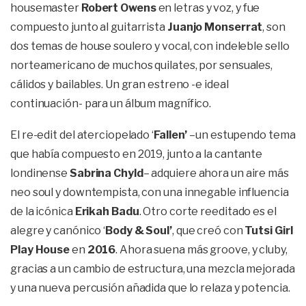
housemaster
Robert Owens
en letras y voz, y fue
compuesto junto al guitarrista
Juanjo Monserrat
, son
dos temas de house soulero y vocal, con indeleble sello
norteamericano de muchos quilates, por sensuales,
cálidos y bailables. Un gran estreno -e ideal
continuación- para un álbum magnífico.
El re-edit del aterciopelado ‘
Fallen’
–un estupendo tema
que había compuesto en 2019, junto a la cantante
londinense
Sabrina Chyld
– adquiere ahora un aire más
neo soul y downtempista, con una innegable influencia
de la icónica
Erikah Badu
. Otro corte reeditado es el
alegre y canónico ‘
Body & Soul’
, que creó con
Tutsi Girl
Play House
en
2016
. Ahora suena más groove, y cluby,
gracias a un cambio de estructura, una mezcla mejorada
y una nueva percusión añadida que lo relaza y potencia.