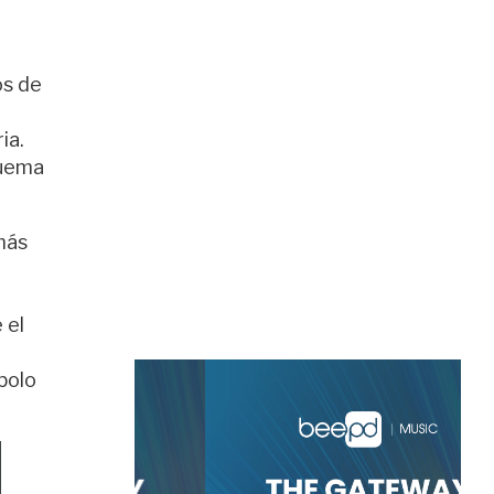
os de
ia.
quema
más
 el
bolo