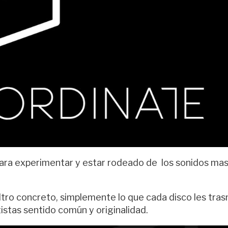
s para experimentar y estar rodeado de los sonidos ma
iltro concreto, simplemente lo que cada disco les tra
istas sentido común y originalidad.