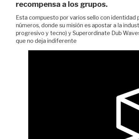
recompensa a los grupos.
Esta compuesto por varios sello con identidad 
números, donde su misión es apostar a la indus
progresivo y tecno) y Superordinate Dub Waves
que no deja indiferente