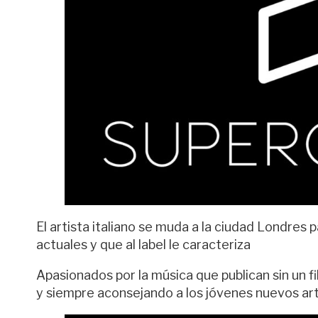
El artista italiano se muda a la ciudad Londre
actuales y que al label le caracteriza
Apasionados por la música que publican sin un f
y siempre aconsejando a los jóvenes nuevos art