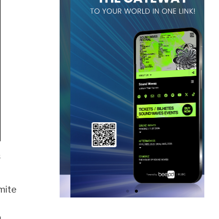
s
smite