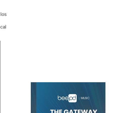
 los
cal