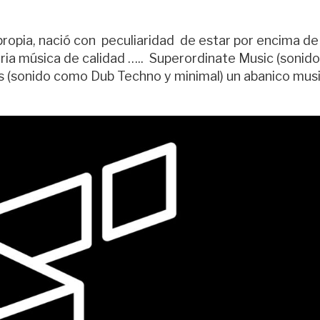
propia, nació con peculiaridad de estar por encima de
tria música de calidad ….. Superordinate Music (sonido
 (sonido como Dub Techno y minimal) un abanico musi