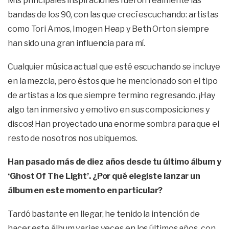
Mis principales inspiraciones fueron realmente las
bandas de los 90, con las que crecí escuchando: artistas
como Tori Amos, Imogen Heap y Beth Orton siempre
han sido una gran influencia para mí.
Cualquier música actual que esté escuchando se incluye
en la mezcla, pero éstos que he mencionado son el tipo
de artistas a los que siempre termino regresando. ¡Hay
algo tan inmersivo y emotivo en sus composiciones y
discos! Han proyectado una enorme sombra para que el
resto de nosotros nos ubiquemos.
Han pasado más de diez años desde tu último álbum y
‘Ghost Of The Light’. ¿Por qué elegiste lanzar un
álbum en este momento en particular?
Tardó bastante en llegar, he tenido la intención de
hacer este álbum varias veces en los últimos años, con