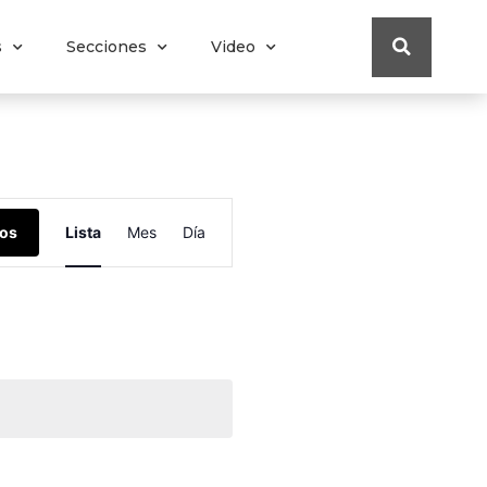
s
Secciones
Video
Navegación
tos
Lista
Mes
Día
de
vistas
de
Evento