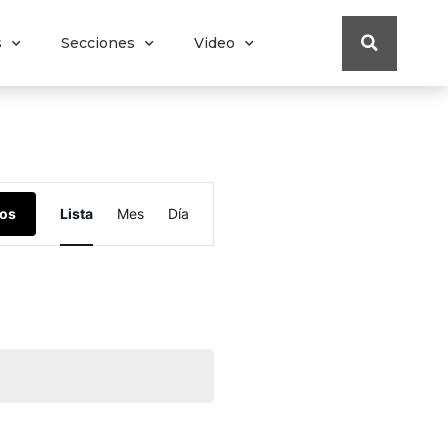
s
Secciones
Video
Navegación
tos
Lista
Mes
Día
de
vistas
de
Evento