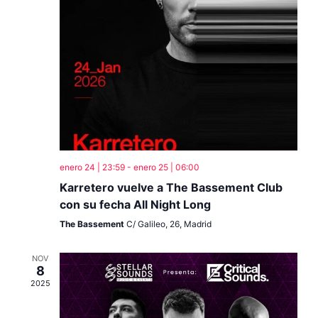
Even
enero 24 | 23:59
-
enero 25 | 06:00
Karretero vuelve a The Bassement Club
con su fecha All Night Long
The Bassement
C/ Galileo, 26, Madrid
NOV
8
2025