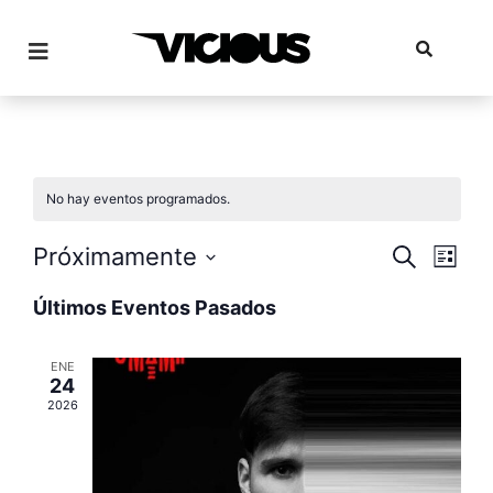
No hay eventos programados.
Nave
Na
Próximamente
Buscar
Lista
Seleccionar
de
de
fecha.
Últimos Eventos Pasados
vis
búsq
de
y
ENE
24
Eve
vista
2026
de